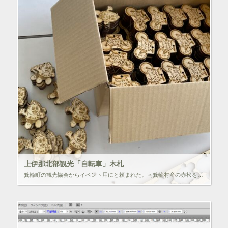
上伊那北部観光「自転車」木札
箕輪町の観光協会からイベント用にと頼まれた。南箕輪村産の赤松を板材にしてもらい、レーザー加工した。赤松は冬目が固く、レーザー加工しても均一にはいかない・・・せっかくだから南箕輪村のゆるキャラ「まっくん」も作ってみた。 合 […]