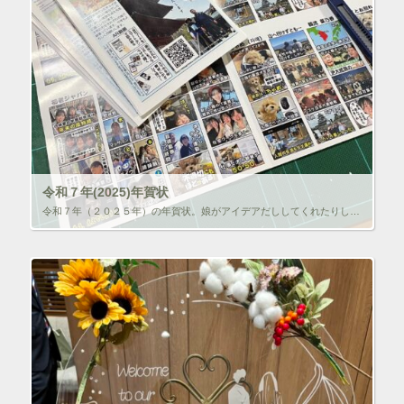
令和７年(2025)年賀状
令和７年（２０２５年）の年賀状。娘がアイデアだししてくれたりして、早めに完成していたのだが、修理に出していたプリンタが対応期間終了で廃棄…しかたなくプリントパックで発注。２つ折りパンフレットで縦にカットと糊付けは２年ぶり […]