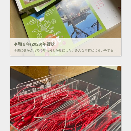
令和８年(2026)年賀状
子供にせかされて今年も何とか形にした。みんな年賀状じまいをする昨今、ARビデオはやめさせていただき、簡単に済ませました。 スプレーのりを吹くために床に並べるのに膝が痛い・・・ ああ、今年も何とか終わった…