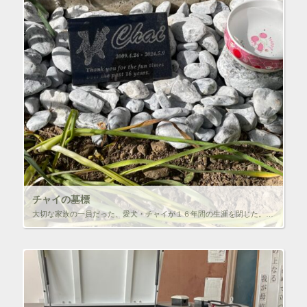
チャイの墓標
大切な家族の一員だった、愛犬・チャイが１６年間の生涯を閉じた。このロス感は当分続くと思うが、御影石のプレートに墓標をレーザー加工し、釜無川から拾ってきた白石の上に置いた…１６年間、楽しい女官を本当にありがとうよ。うちに来 […]