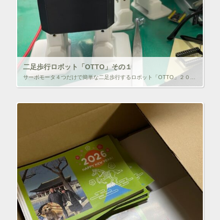
二足歩行ロボット「OTTO」その１
サーボモータ４つだけで簡単な二足歩行するロボット「OTTO」２０２５年度は、これを様々なマイコンで動作させてみたのでその記録。 OTTOはキットも５０００円程度で売ってはいるが、オープンソースで筐体の３Dデータも公式サイ […]