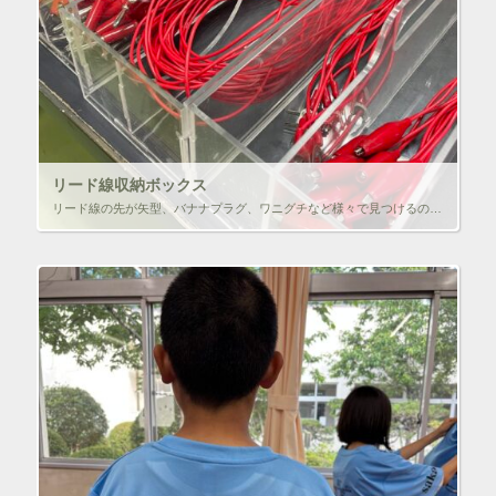
リード線収納ボックス
リード線の先が矢型、バナナプラグ、ワニグチなど様々で見つけるのに時間がかかっていたので、種類ごとに分けられる収納ボックスを作った。AutoCADの勉強もかねて設計、安く済ますためにMDFで加工したかったが、最近のMDFは […]