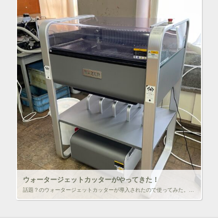
ウォータージェットカッターがやってきた！
話題？のウォータージェットカッターが導入されたので使ってみた。データ作成はWeb上のソフトで簡単だが、セッティングと加工時間がかなり大変・・・ガーネットのコストもかなりかかる・・・思ってたのちがうかな‥‥ １ｍｍ厚のステ […]