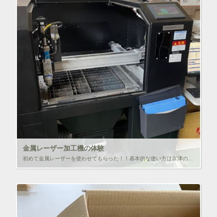
金属レーザー加工機の体験
初めて金属レーザーを使わせてもらった！！基本的な使い方は富津のれ＾ざーか好機と変わらないが、やはりレーザーの噴射量がすごい！！思ったよりスピードも速いが、裏側のバリ？はやっかいだなぁ