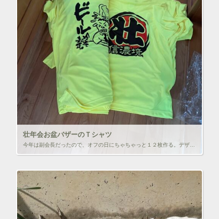
壮年会お盆バザーのＴシャツ
今年は副会長だったので、オフの日にちゃちゃっと１２枚作る。デザインは１０年前のものをアレンジして１枚１枚違うものにした。 久しぶりのお盆夏祭りだったけど、意外と人が来てくれてよかった！！いつも通り、つい飲みすぎてしまいま […]