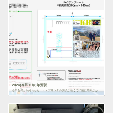
2024(令和６年)年賀状
今年も何とか終わった・・・プリンタの調子が悪くて印刷に時間がかかり、どうしようかと悩みプリントだけ、いつものプリントパックを使おうかなとＷｅｂを見たところ、圧着はがきが結構安くなってる！計算すると用紙を購入し、自宅で印刷 […]