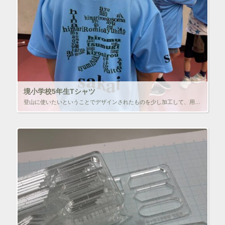
境小学校5年生Tシャツ
登山に使いたいということでデザインされたものを少し加工して、用紙に４０枚プリント。今や１年に１，２回しか使わないプリンタなので動き出しまでが大変・・・きれいにできたようでよかった。襟の部分のアタリの説明を忘れてた・・・