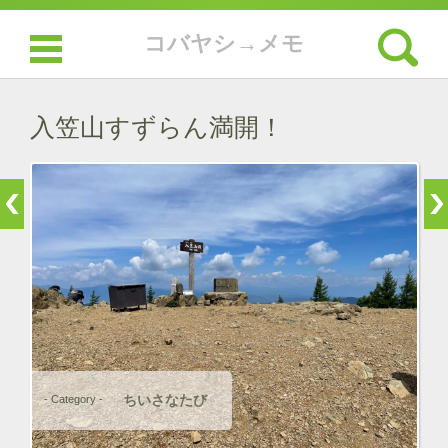
検索:
コバヤシ→メモ
コンテンツに移動
入笠山すずらん満開！
ちいさなたび
- Category -