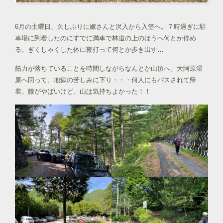
6月の土曜日、久しぶりに嫁さんと沢入から入笠へ。７時過ぎに駐
車場に到着したのにすでに満車で林道の上のほうへ何とか停め
る。ぎくしゃくした体に鞭打って何とか歩き出す…
筋力が落ちていることを時間しながらなんとか山頂へ。大阿原湿
原へ回って、地獄の苦しみに下り・・・何人にもパスされて帰
着。膝がやばいけど、山は気持ちよかった！！